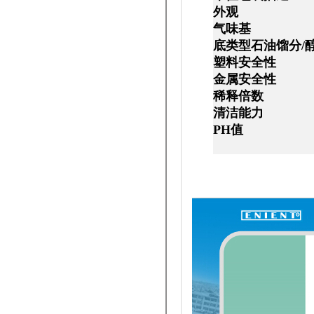
外
气味
底类型石油馏
塑料安
金属安
稀释倍
清洁能
PH值
0.5