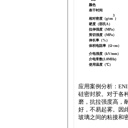
颜色
表干时间
3
相对密度（
g/cm
）
硬度（邵氏
A
）
拉伸强度（
MPa
）
剪切强度（
MPa
）
伸长率（%）
体积电阻率（
Ω·cm
）
介电强度（
kV/mm
）
介电常数
(1.0MHz)
使用温度（℃）
应用案例分析：ENI
硅密封胶。对于各
磨，抗拉强度高，
好，不易起雾。因
玻璃之间的粘接和