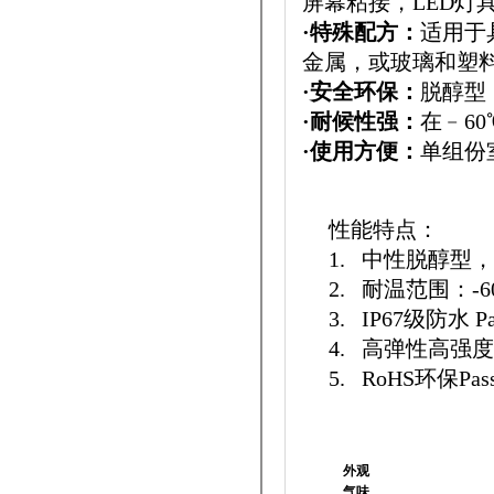
屏幕粘接，LED灯
·特殊配方：
适用于
金属，或玻璃和塑
·安全环保：
脱醇型
·耐候性强：
在﹣60
·使用方便：
单组份
性能特点：
1. 中性脱醇型
2. 耐温范围：-60
3. IP67级防水 Pa
4. 高弹性高强度
5. RoHS环保Pas
外观
气味